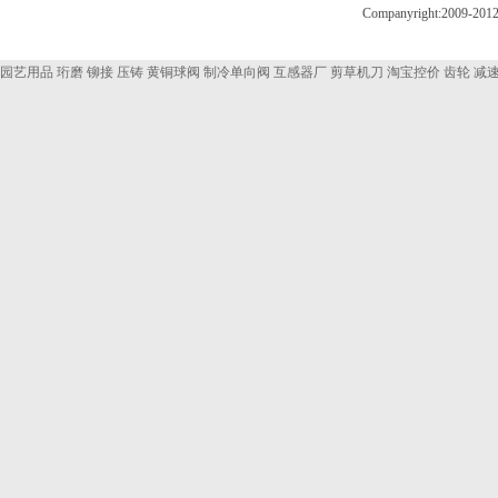
Companyright:200
园艺用品
珩磨
铆接
压铸
黄铜球阀
制冷单向阀
互感器厂
剪草机刀
淘宝控价
齿轮
减速