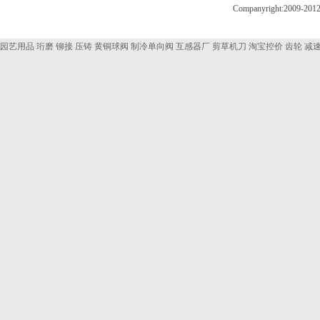
Companyright:200
园艺用品
珩磨
铆接
压铸
黄铜球阀
制冷单向阀
互感器厂
剪草机刀
淘宝控价
齿轮
减速